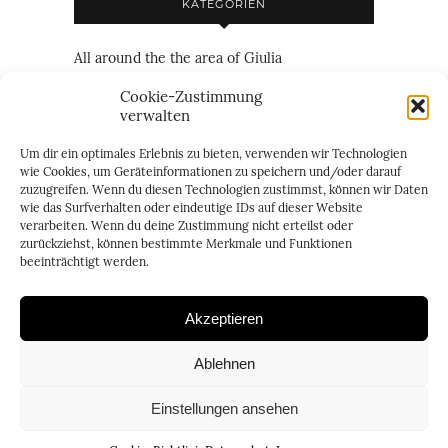
KATEGORIEN
All around the the area of Giulia
Family
Cookie-Zustimmung
verwalten
Friendship
Um dir ein optimales Erlebnis zu bieten, verwenden wir Technologien
Just everything
wie Cookies, um Geräteinformationen zu speichern und/oder darauf
zuzugreifen. Wenn du diesen Technologien zustimmst, können wir Daten
Just personal
wie das Surfverhalten oder eindeutige IDs auf dieser Website
verarbeiten. Wenn du deine Zustimmung nicht erteilst oder
two of us
zurückziehst, können bestimmte Merkmale und Funktionen
beeinträchtigt werden.
Akzeptieren
Ablehnen
Einstellungen ansehen
© 2016 - Carablue. Blog by Heide Gekeler