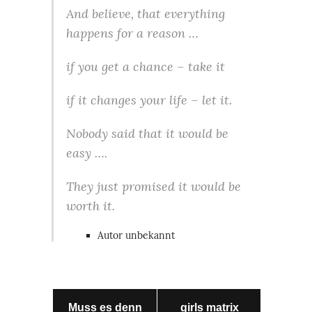
And believe, that everything
happens for a reason …
if you get a chance – take it
if it changes your life – let it.
Nobody said that it would be
easy ….
They just promised it would be
worth it.
Autor unbekannt
Muss es denn
girls matrix