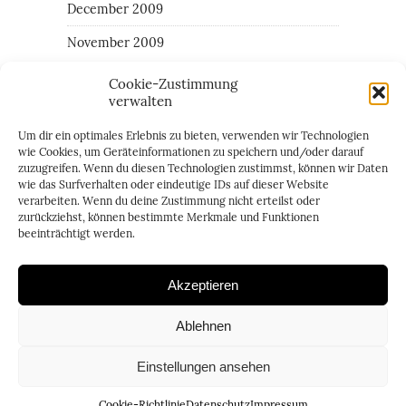
December 2009
November 2009
Cookie-Zustimmung
verwalten
CATEGORIES
Um dir ein optimales Erlebnis zu bieten, verwenden wir Technologien
All around the the area of Giulia
wie Cookies, um Geräteinformationen zu speichern und/oder darauf
zuzugreifen. Wenn du diesen Technologien zustimmst, können wir Daten
Family
wie das Surfverhalten oder eindeutige IDs auf dieser Website
verarbeiten. Wenn du deine Zustimmung nicht erteilst oder
Random daily things
zurückziehst, können bestimmte Merkmale und Funktionen
beeinträchtigt werden.
Akzeptieren
Ablehnen
Einstellungen ansehen
© 2016 - Carablue. Blog by Heide Gekeler
Cookie-Richtlinie
Datenschutz
Impressum